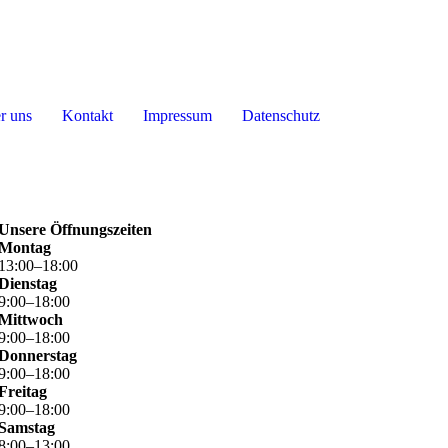
r uns
Kontakt
Impressum
Datenschutz
Unsere Öffnungszeiten
Montag
13
:
00
–
18
:
00
Dienstag
9
:
00
–
18
:
00
Mittwoch
9
:
00
–
18
:
00
Donnerstag
9
:
00
–
18
:
00
Freitag
9
:
00
–
18
:
00
Samstag
8
:
00
–
13
:
00